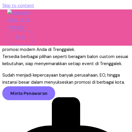
Skip to content
Vendor Balon Gate Event Promosi &
Branding di Trenggalek
Home
»
Jawa Timur
»
Trenggalek
Kami dari Balon.co.id hadir sebagai ahli media visual untuk media
promosi modern Anda di Trenggalek.
Tersedia berbagai pilihan seperti beragam balon custom sesuai
kebutuhan, siap menyemarakkan setiap event di Trenggalek.
Sudah menjadi kepercayaan banyak perusahaan, EO, hingga
instansi besar dalam menyukseskan promosi di berbagai kota.
Minta Penawaran