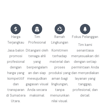
Harga
Tim
Ramah
Fokus Pelanggan
Terjangkau
Profesional
Lingkungan
Tim kami
Jasa balon
Ditangani oleh
Komitmen
senantiasa
promosi
tenaga ahli
terhadap
menyesuaikan diri
profesional
yang
material dan
dengan setiap
dengan
berpengalam
proses
permintaan Anda
harga yang
an dan siap
produksi yang
dan menyediakan
kompetitif
mewujudkan
aman bagi
layanan yang
dan
gagasan visual
lingkungan,
tanggap,
transparan
Anda secara
tanpa
profesional, dan
di Sumatera
maksimal.
menurunkan
detail.
Utara.
nilai visual.