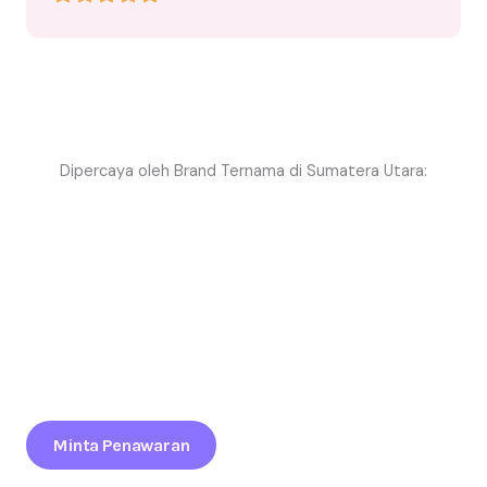
Dipercaya oleh Brand Ternama di Sumatera Utara:
Tertarik Bikin Brand Anda Lebih Terlihat Di Event Sumatera
Utara?
Tingkatkan Daya Tarik Brand Anda Lewat Balon Promosi
Profesional Yang Siap Kirim Ke Seluruh Indonesia.
Minta Penawaran