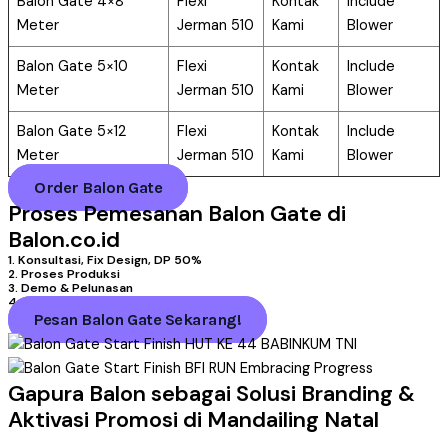
Balon Gate 4×8
Flexi
Kontak
Include
Meter
Jerman 510
Kami
Blower
Balon Gate 5×10
Flexi
Kontak
Include
Meter
Jerman 510
Kami
Blower
Balon Gate 5×12
Flexi
Kontak
Include
Meter
Jerman 510
Kami
Blower
Order Balon Gate
Proses Pemesanan Balon Gate di
Balon.co.id
1. Konsultasi, Fix Design, DP 50%
2. Proses Produksi
3. Demo & Pelunasan
4. Pengiriman
Pesan Balon Gate Sekarang!
Gapura Balon sebagai Solusi Branding &
Aktivasi Promosi di Mandailing Natal