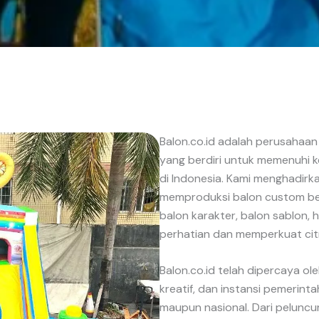
Balon.co.id adalah perusahaan
yang berdiri untuk memenuhi k
di Indonesia. Kami menghadirk
memproduksi balon custom ber
balon karakter, balon sablon,
perhatian dan memperkuat cit
Balon.co.id telah dipercaya ol
kreatif, dan instansi pemerint
maupun nasional. Dari pelunc