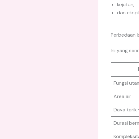
kejutan,
dan ekspl
Perbedaan I
Ini yang ser
Fungsi uta
Area air
Daya tarik 
Durasi ber
Kompleksit