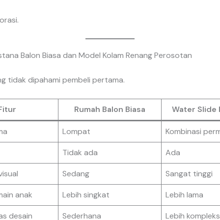
orasi.
stana Balon Biasa dan Model Kolam Renang Perosotan
ing tidak dipahami pembeli pertama.
Fitur
Rumah Balon Biasa
Water Slide 
ma
Lompat
Kombinasi per
Tidak ada
Ada
visual
Sedang
Sangat tinggi
main anak
Lebih singkat
Lebih lama
as desain
Sederhana
Lebih kompleks