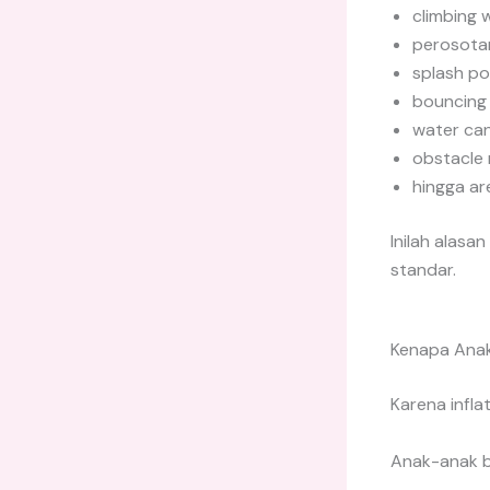
climbing w
perosotan
splash po
bouncing 
water ca
obstacle 
hingga ar
Inilah alasa
standar.
Kenapa Anak
Karena infla
Anak-anak b