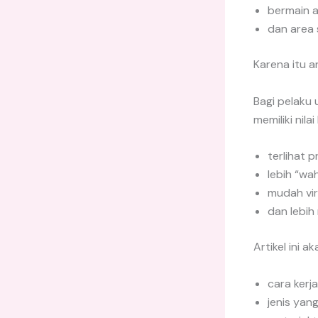
bermain ai
dan area 
Karena itu a
Bagi pelaku 
memiliki nila
terlihat 
lebih “wah
mudah vira
dan lebi
Artikel ini 
cara kerja
jenis yang