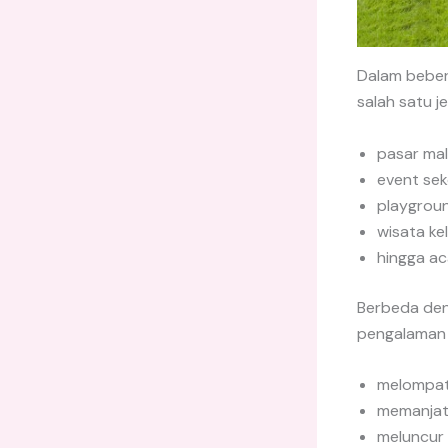
Dalam beber
salah satu j
pasar ma
event sek
playgrou
wisata ke
hingga ac
Berbeda den
pengalaman 
melompat
memanjat
meluncur 