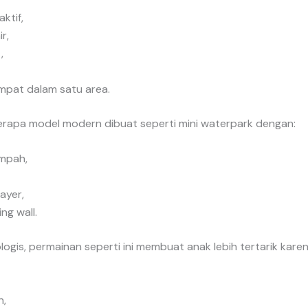
ktif,
r,
,
mpat dalam satu area.
rapa model modern dibuat seperti mini waterpark dengan:
mpah,
ayer,
ng wall.
logis, permainan seperti ini membuat anak lebih tertarik kare
n,