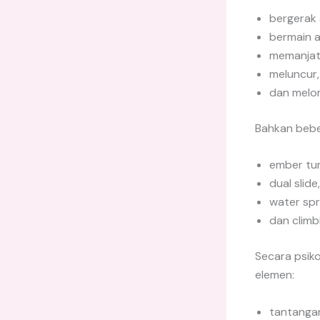
bergerak a
bermain ai
memanjat
meluncur,
dan melo
Bahkan bebe
ember tu
dual slide,
water spr
dan climbi
Secara psiko
elemen:
tantanga