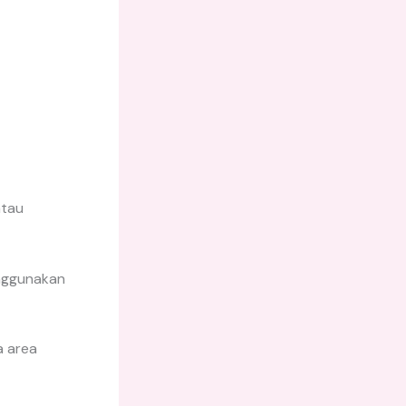
atau
enggunakan
a area