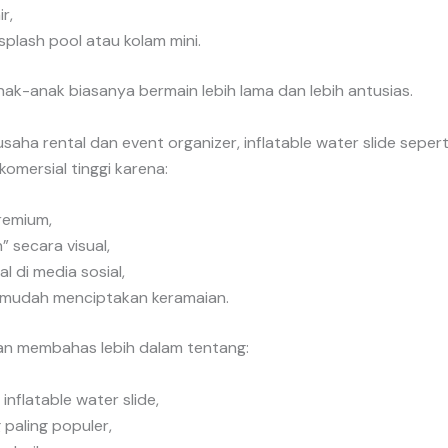
r,
splash pool atau kolam mini.
nak-anak biasanya bermain lebih lama dan lebih antusias.
usaha rental dan event organizer, inflatable water slide seperti
i komersial tinggi karena:
premium,
” secara visual,
l di media sosial,
h mudah menciptakan keramaian.
akan membahas lebih dalam tentang:
 inflatable water slide,
 paling populer,