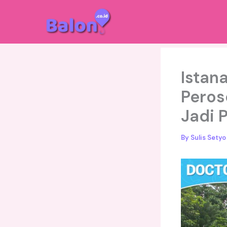
Skip
to
content
Istan
Peros
Jadi 
By
Sulis Sety