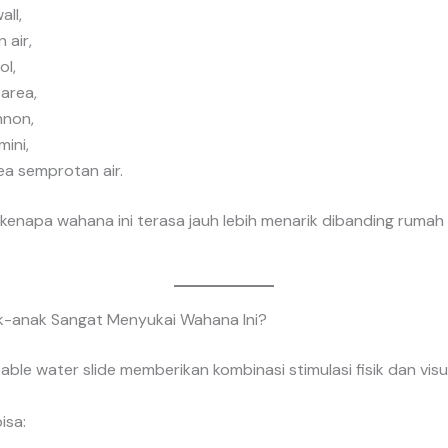
all,
 air,
ol,
area,
nnon,
mini,
ea semprotan air.
n kenapa wahana ini terasa jauh lebih menarik dibanding rumah
-anak Sangat Menyukai Wahana Ini?
table water slide memberikan kombinasi stimulasi fisik dan visua
isa: