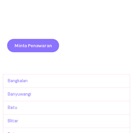
Tertarik Menjadikan Brand Anda Terdepan Di Event Jawa
Timur?
Maksimalkan Daya Tarik Brand Anda Lewat Balon Promosi
Profesional Yang Siap Kirim Ke Seluruh Indonesia.
Minta Penawaran
Bangkalan
Banyuwangi
Batu
Blitar