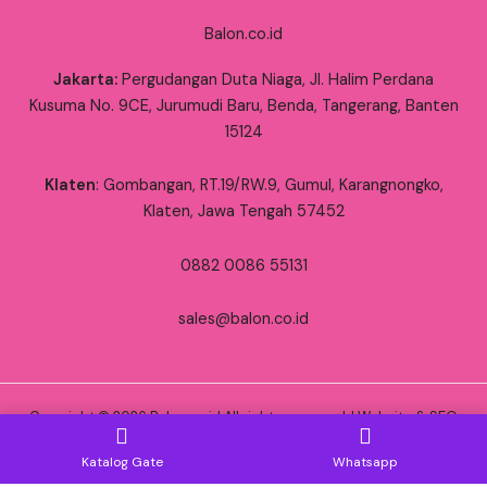
Balon.co.id
Jakarta:
Pergudangan Duta Niaga, Jl. Halim Perdana
Kusuma No. 9CE, Jurumudi Baru, Benda, Tangerang, Banten
15124
Klaten
: Gombangan, RT.19/RW.9, Gumul, Karangnongko,
Klaten, Jawa Tengah 57452
0882 0086 55131
sales@balon.co.id
Copyright © 2026 Balon.co.id All rights reserved. | Website & SEO
by
RWK
Katalog Gate
Whatsapp