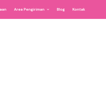
jaan
Area Pengiriman
Blog
Kontak
ful.