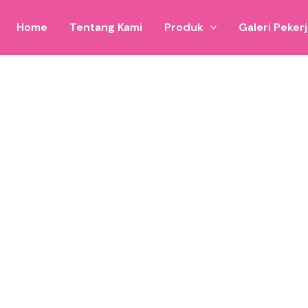
Home
Tentang Kami
Produk
Galeri Peker
ye promosi visual Anda di Malang.
an, siap menghidupkan setiap kegiatan promosi di Malang.
sar dalam menyampaikan pesan visual yang berkesan dan power