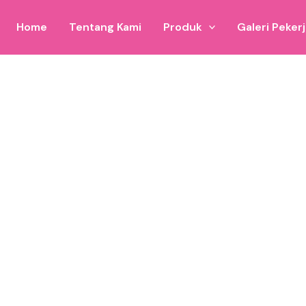
Home
Tentang Kami
Produk
Galeri Peker
 aktivitas branding visual Anda di Pacitan.
ra, hingga istana balon, siap menyemarakkan setiap momen spes
gara acara dalam mengisi event launching, roadshow, hingga