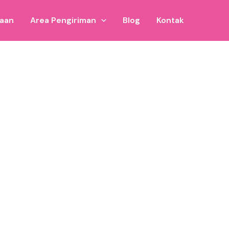
jaan
Area Pengiriman
Blog
Kontak
ial di Pacitan.
 pameran skala besar.