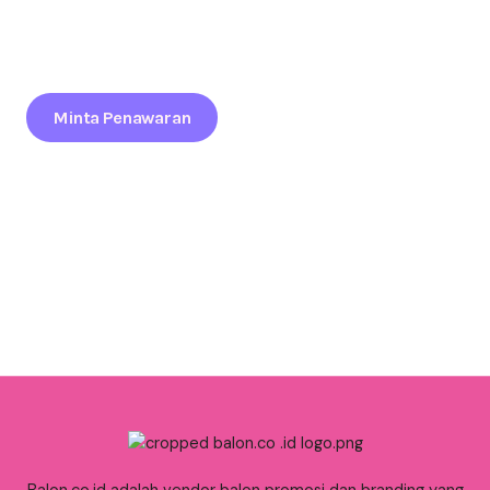
Bojonegoro?
Tingkatkan Daya Tarik Brand Anda Lewat Balon Promosi
Profesional Yang Siap Kirim Ke Seluruh Indonesia.
Minta Penawaran