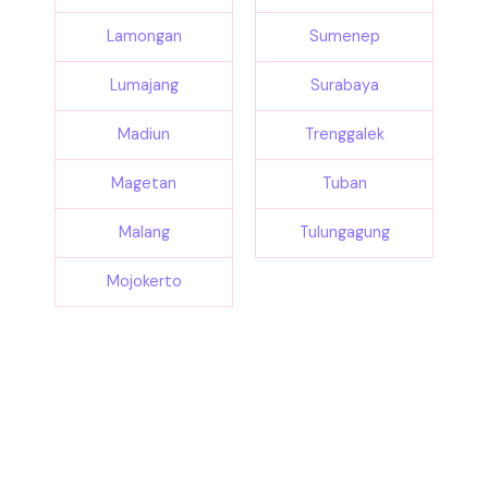
Lamongan
Sumenep
Lumajang
Surabaya
Madiun
Trenggalek
Magetan
Tuban
Malang
Tulungagung
Mojokerto
Siap Membuat Brand Anda Lebih Menonjol Di Event