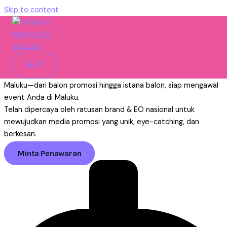
Skip to content
Vendor Balon Maluku Untuk Event
Promosi & Branding
Home
»
Maluku
Balon.co.id, solusi kreatif untuk kebutuhan promosi visual di
Maluku—dari balon promosi hingga istana balon, siap mengawal
event Anda di Maluku.
Telah dipercaya oleh ratusan brand & EO nasional untuk
mewujudkan media promosi yang unik, eye-catching, dan
berkesan.
Minta Penawaran