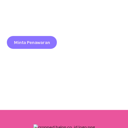
Tertarik Menjadikan Brand Anda Lebih Terlihat Di Event
Bondowoso?
Maksimalkan Daya Tarik Brand Anda Lewat Balon Promosi
Kreatif Yang Siap Kirim Ke Seluruh Indonesia.
Minta Penawaran