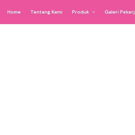
Home
Tentang Kami
Produk
Galeri Peker
ndo
 promosi modern Anda di Situbondo.
a balon, siap menghidupkan setiap kegiatan promosi di Situb
l dalam menyampaikan pesan visual yang berkesan dan powerf