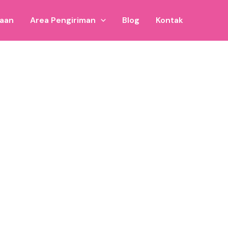
jaan
Area Pengiriman
Blog
Kontak
ondo.
ul.