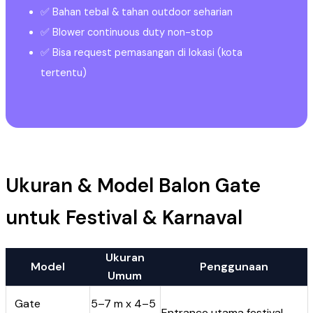
✅ Bahan tebal & tahan outdoor seharian
✅ Blower continuous duty non-stop
✅ Bisa request pemasangan di lokasi (kota
tertentu)
Ukuran & Model Balon Gate
untuk Festival & Karnaval
Ukuran
Model
Penggunaan
Umum
Gate
5–7 m x 4–5
Entrance utama festival