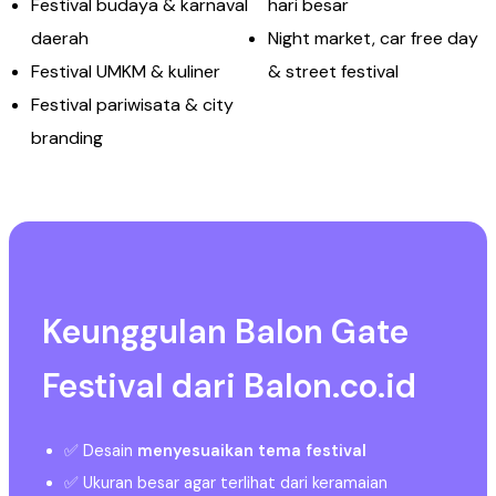
Festival budaya & karnaval
hari besar
daerah
Night market, car free day
Festival UMKM & kuliner
& street festival
Festival pariwisata & city
branding
Keunggulan Balon Gate
Festival dari Balon.co.id
✅ Desain
menyesuaikan tema festival
✅ Ukuran besar agar terlihat dari keramaian