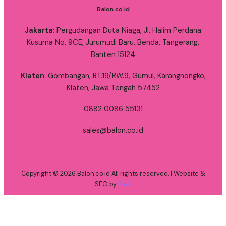
Balon.co.id
Jakarta:
Pergudangan Duta Niaga, Jl. Halim Perdana
Kusuma No. 9CE, Jurumudi Baru, Benda, Tangerang,
Banten 15124
Klaten
: Gombangan, RT.19/RW.9, Gumul, Karangnongko,
Klaten, Jawa Tengah 57452
0882 0086 55131
sales@balon.co.id
Copyright © 2026 Balon.co.id All rights reserved. | Website &
SEO by
RWK
Katalog Gate
Whatsapp