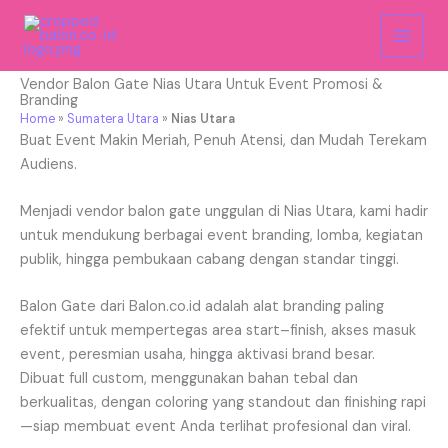
Nias Utara
Skip
to
content
Vendor Balon Gate Nias Utara Untuk Event Promosi &
Branding
Home
»
Sumatera Utara
»
Nias Utara
Buat Event Makin Meriah, Penuh Atensi, dan Mudah Terekam
Audiens.
Menjadi vendor balon gate unggulan di Nias Utara, kami hadir
untuk mendukung berbagai event branding, lomba, kegiatan
publik, hingga pembukaan cabang dengan standar tinggi.
Balon Gate dari Balon.co.id adalah alat branding paling
efektif untuk mempertegas area start–finish, akses masuk
event, peresmian usaha, hingga aktivasi brand besar.
Dibuat full custom, menggunakan bahan tebal dan
berkualitas, dengan coloring yang standout dan finishing rapi
—siap membuat event Anda terlihat profesional dan viral.