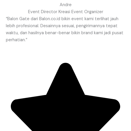
Andre
Event Director Kreasi Event Organizer
“Balon Gate dari Balon.co.id bikin event kami terlihat jauh
lebih profesional. Desainnya sesuai, pengirimannya tepat
waktu, dan hasilnya benar-benar bikin brand kami jadi pusat
perhatian.”