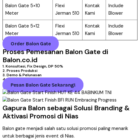
Balon Gate 5×10
Flexi
Kontak
Include
Meter
Jerman 510
Kami
Blower
Balon Gate 5×12
Flexi
Kontak
Include
Meter
Jerman 510
Kami
Blower
Order Balon Gate
Proses Pemesanan Balon Gate di
Balon.co.id
1. Konsultasi, Fix Design, DP 50%
2. Proses Produksi
3. Demo & Pelunasan
4. Pengiriman
Pesan Balon Gate Sekarang!
Gapura Balon sebagai Solusi Branding &
Aktivasi Promosi di Nias
Balon gate menjadi salah satu solusi promosi paling menarik
untuk berbagai jenis event di Nias.