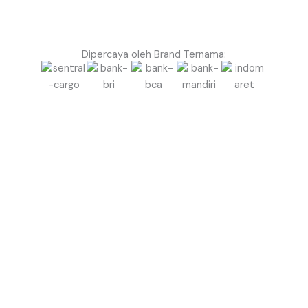
Dipercaya oleh Brand Ternama:
Siap Naikkan Kesan Event di Pakpak Bharat dengan
Balon Gate yang Profesional?
Jangan biarkan event Anda terlihat biasa saja.
Gunakan Balon Gate Profesional dari Balon.co.id
untuk menciptakan kesan megah, rapi, dan berkelas