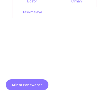
Bogor
Cimahi
Tasikmalaya
Tertarik Bikin Brand Anda Lebih Menonjol Di Event
Pangandaran?
Maksimalkan Daya Tarik Brand Anda Lewat Balon Promosi
Profesional Yang Siap Kirim Ke Seluruh Indonesia.
Minta Penawaran