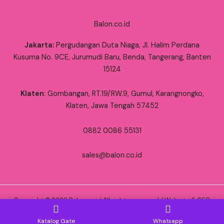
Balon.co.id
Jakarta:
Pergudangan Duta Niaga, Jl. Halim Perdana
Kusuma No. 9CE, Jurumudi Baru, Benda, Tangerang, Banten
15124
Klaten
: Gombangan, RT.19/RW.9, Gumul, Karangnongko,
Klaten, Jawa Tengah 57452
0882 0086 55131
sales@balon.co.id
Copyright © 2026 Balon.co.id All rights reserved. | Website & SEO
by
RWK
Katalog Gate
Whatsapp