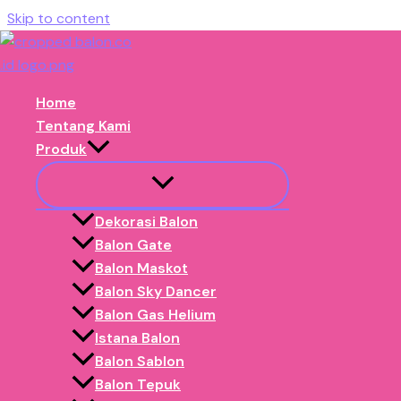
Skip to content
Vendor Balon Gate Event Promosi & B
Home
»
Jawa Barat
»
Karawang
Home
Butuh media promosi yang menarik di Karawang?
Tentang Kami
Balon.co.id siap menjadi penyedia profesional untuk media 
Produk
promosi secara visual dan efektif.
Minta Penawaran
Dekorasi Balon
Balon Gate
Balon Maskot
Balon Sky Dancer
Balon Gas Helium
Istana Balon
Balon Sablon
Balon Tepuk