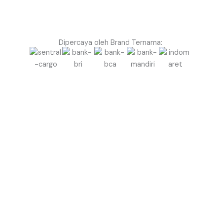
Dipercaya oleh Brand Ternama:
Siap Bikin Event di Prabumulih Lebih Megah &
Profesional dengan Balon Gate?
Jangan biarkan event Anda terlihat biasa saja.
Gunakan Balon Gate Profesional dari Balon.co.id
untuk menciptakan kesan megah, rapi, dan berkelas