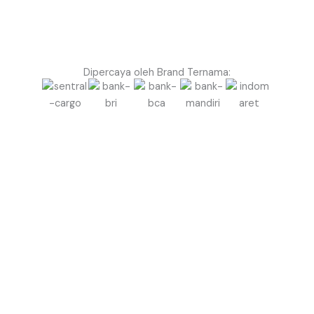
Dipercaya oleh Brand Ternama:
Siap Bikin Event di Musi Banyuasin Lebih Megah &
Profesional dengan Balon Gate?
Jangan biarkan event Anda terlihat biasa saja.
Gunakan Balon Gate Profesional dari Balon.co.id