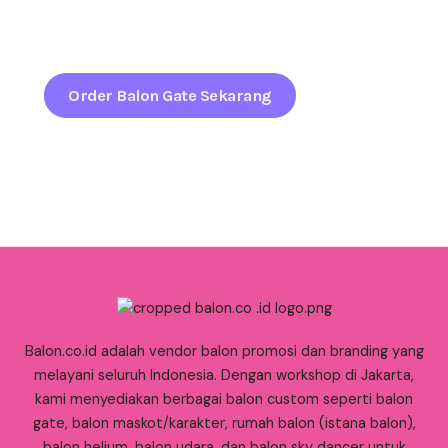
untuk menciptakan kesan megah, rapi, dan berkelas
sejak pandangan pertama.
Order Balon Gate Sekarang
Balon.co.id adalah vendor balon promosi dan branding yang
melayani seluruh Indonesia. Dengan workshop di Jakarta,
kami menyediakan berbagai balon custom seperti balon
gate, balon maskot/karakter, rumah balon (istana balon),
balon helium, balon udara, dan balon sky dancer untuk