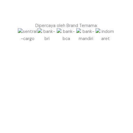
Dipercaya oleh Brand Ternama:
Siap Naikkan Kesan Event di Muara Enim dengan
Balon Gate yang Profesional?
Jangan biarkan event Anda terlihat biasa saja.
Gunakan Balon Gate Profesional dari Balon.co.id
untuk menciptakan kesan megah, rapi, dan berkelas