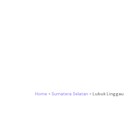
Vendor Balon Gate Lubuk Linggau Untuk Even
Home
»
Sumatera Selatan
»
Lubuk Linggau
Bikin Event Makin Meriah, Penuh Atensi, dan 
Hadir sebagai vendor balon gate unggulan di
dengan kualitas terbaik.