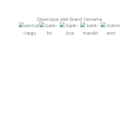
Dipercaya oleh Brand Ternama:
Siap Bikin Event di Konawe Lebih Megah &
Profesional dengan Balon Gate?
Jangan biarkan event Anda terlihat biasa saja.
Gunakan Balon Gate Profesional dari Balon.co.id
untuk menciptakan kesan megah, rapi, dan berkelas
sejak pandangan pertama.