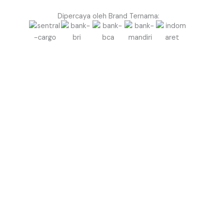
Dipercaya oleh Brand Ternama:
Siap Bikin Event di Kolaka Lebih Megah & Profesional
dengan Balon Gate?
Jangan biarkan event Anda terlihat biasa saja.
Gunakan Balon Gate Profesional dari Balon.co.id
untuk menciptakan kesan megah, rapi, dan berkelas
sejak pandangan pertama.