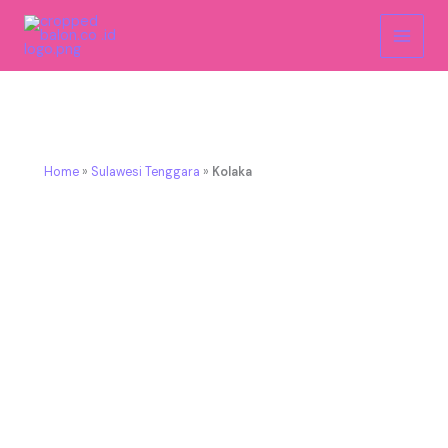
Skip
to
content
Vendor Balon Gate Kolaka Untuk Event Promosi &
Branding
Home
»
Sulawesi Tenggara
»
Kolaka
Jadikan Event Lebih Megah, Lebih Ramai, dan
Gampang Dikenali.
Sebagai vendor balon gate profesional di Kolaka,
kami siap membantu berbagai event branding, fun
run, kampanye, hingga grand opening dengan kualitas
terbaik.
Balon Gate dari Balon.co.id adalah solusi visual paling
berdampak untuk menandai area start–finish, pintu
masuk event, pembukaan cabang, hingga aktivasi