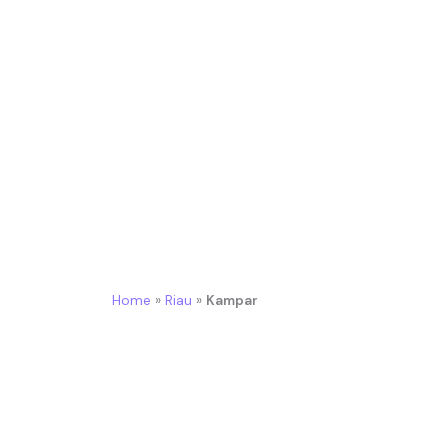
Vendor Balon Gate Kampar Untuk Event Promo
Home
»
Riau
»
Kampar
Bikin Event Makin Meriah, Makin Ramai, dan M
Menjadi vendor balon gate terpercaya di Kam
hasil terbaik.