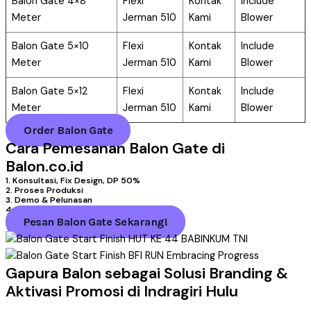
Balon Gate 4×8
Flexi
Kontak
Include
Meter
Jerman 510
Kami
Blower
Balon Gate 5×10
Flexi
Kontak
Include
Meter
Jerman 510
Kami
Blower
Balon Gate 5×12
Flexi
Kontak
Include
Meter
Jerman 510
Kami
Blower
Order Balon Gate
Cara Pemesanan Balon Gate di
Balon.co.id
1. Konsultasi, Fix Design, DP 50%
2. Proses Produksi
3. Demo & Pelunasan
4. Pengiriman
Pesan Balon Gate Sekarang!
Gapura Balon sebagai Solusi Branding &
Aktivasi Promosi di Indragiri Hulu