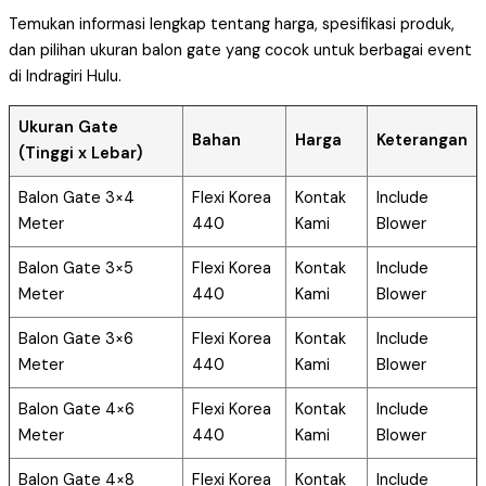
Temukan informasi lengkap tentang harga, spesifikasi produk,
dan pilihan ukuran balon gate yang cocok untuk berbagai event
di Indragiri Hulu.
Ukuran Gate
Bahan
Harga
Keterangan
(Tinggi x Lebar)
Balon Gate 3×4
Flexi Korea
Kontak
Include
Meter
440
Kami
Blower
Balon Gate 3×5
Flexi Korea
Kontak
Include
Meter
440
Kami
Blower
Balon Gate 3×6
Flexi Korea
Kontak
Include
Meter
440
Kami
Blower
Balon Gate 4×6
Flexi Korea
Kontak
Include
Meter
440
Kami
Blower
Balon Gate 4×8
Flexi Korea
Kontak
Include