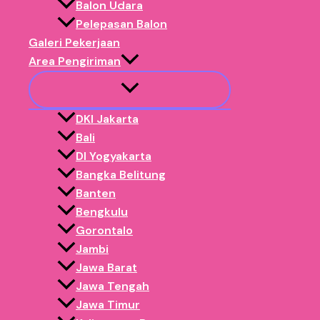
Balon Udara
✅ Dipercaya banyak brand nasional, EO & lembaga.
Pelepasan Balon
Order Balon Gate
Galeri Pekerjaan
Area Pengiriman
DKI Jakarta
Bali
DI Yogyakarta
Bangka Belitung
Banten
Bengkulu
Gorontalo
Jambi
Jawa Barat
Jawa Tengah
Jawa Timur