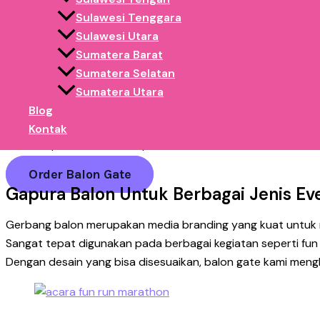
Sulawesi Tenggara
Gerbang masuk acara
Sulawesi Utara
Sumatera Barat
Area utama branding sponsor
Sumatera Selatan
Fungsinya bukan hanya sebagai dekorasi, tetapi sebagai:
Sumatera Utara
✅ Media branding yang langsung terlihat
Blog
✅ Penanda lokasi utama event
Kontak
✅ Pusat perhatian & foto peserta
Order Balon Gate
Gapura Balon Untuk Berbagai Jenis Eve
Gerbang balon merupakan media branding yang kuat untuk m
Sangat tepat digunakan pada berbagai kegiatan seperti fun
Dengan desain yang bisa disesuaikan, balon gate kami mengha