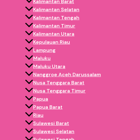
Kalimantan Barat
Kalimantan Selatan
Kalimantan Tengah
Kalimantan Timur
Kalimantan Utara
Kepulauan Riau
APA ITU BALON GATE?
Lampung
Maluku
Balon gate
adalah gerbang balon berukuran besar yang di
Maluku Utara
Event olahraga (lari, sepeda, fun run)
Nanggroe Aceh Darussalam
Nusa Tenggara Barat
Launching produk
Nusa Tenggara Timur
Papua
Grand opening toko / showroom
Papua Barat
Festival, pameran, dan acara instansi
Riau
Sulawesi Barat
Balon gate biasanya diletakkan di:
Sulawesi Selatan
Area
start – finish
Sulawesi Tengah