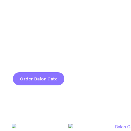
kampanye brand skala besar.
Diproduksi secara custom, menggunakan bahan
premium, dengan warna cerah & solid dan finishing
rapi—siap membuat event Anda lebih profesional
dan menarik perhatian.
📍 Melayani Solo Raya & bisa dikirim ke seluruh
Indonesia
✅ Dipercaya puluhan EO besar, EO & perusahaan.
Order Balon Gate