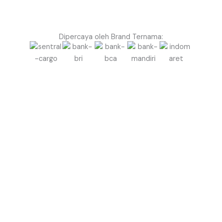
Dipercaya oleh Brand Ternama:
Ingin Event di Kepulauan Yapen Terlihat Lebih Megah
& Profesional dengan Balon Gate?
Jangan biarkan event Anda terlihat biasa saja.
Gunakan Balon Gate Profesional dari Balon.co.id
untuk menciptakan kesan megah, rapi, dan berkelas