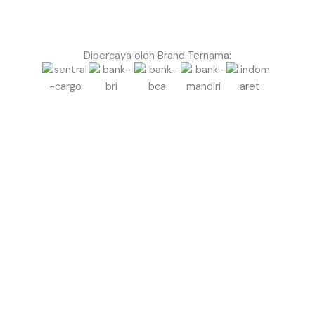
Dipercaya oleh Brand Ternama:
Ingin Event di Raja Ampat Terlihat Lebih Megah &
Profesional dengan Balon Gate?
Jangan biarkan event Anda terlihat biasa saja.
Gunakan Balon Gate Profesional dari Balon.co.id
untuk menciptakan kesan megah, rapi, dan berkelas