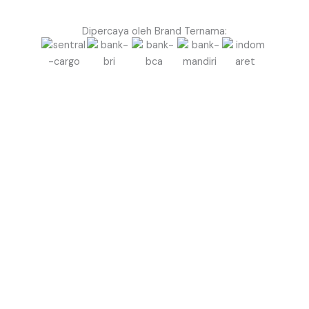
Dipercaya oleh Brand Ternama:
Mau Event di Sikka Tampil Lebih Menonjol & Berkelas
dengan Balon Gate?
Jangan biarkan event Anda terlihat biasa saja.
Gunakan Balon Gate Profesional dari Balon.co.id
untuk menciptakan kesan megah, rapi, dan berkelas
sejak pandangan pertama.