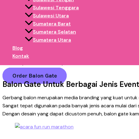
Sulawesi Tenggara
Gerbang masuk acara
Sulawesi Utara
Sumatera Barat
Area utama branding sponsor
Sumatera Selatan
Fungsinya bukan hanya sebagai dekorasi, tetapi sebagai:
Sumatera Utara
✅ Media branding yang langsung terlihat
Blog
✅ Penanda lokasi utama event
Kontak
✅ Pusat perhatian & foto peserta
Order Balon Gate
Balon Gate Untuk Berbagai Jenis Event
Gerbang balon merupakan media branding yang kuat untuk 
Sangat tepat digunakan pada banyak jenis acara mulai dari s
Dengan desain yang dapat dicustom penuh, balon gate kami 