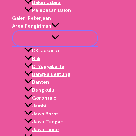
Balon Udara
✅ Dipercaya puluhan EO besar, EO & instansi.
Pelepasan Balon
Order Balon Gate
Galeri Pekerjaan
Area Pengiriman
DKI Jakarta
Bali
DI Yogyakarta
Bangka Belitung
Banten
Bengkulu
Gorontalo
Jambi
Jawa Barat
Jawa Tengah
Jawa Timur