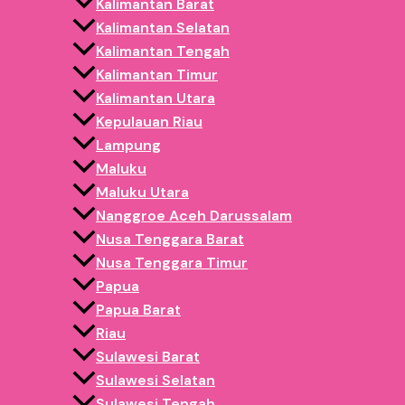
Kalimantan Barat
Kalimantan Selatan
Kalimantan Tengah
Kalimantan Timur
Kalimantan Utara
Kepulauan Riau
APA ITU BALON GATE?
Lampung
Maluku
Balon gate
adalah gerbang balon berukuran besar yang di
Maluku Utara
Event olahraga (lari, sepeda, fun run)
Nanggroe Aceh Darussalam
Nusa Tenggara Barat
Launching produk
Nusa Tenggara Timur
Papua
Grand opening toko / showroom
Papua Barat
Festival, pameran, dan acara instansi
Riau
Sulawesi Barat
Balon gate biasanya diletakkan di:
Sulawesi Selatan
Area
start – finish
Sulawesi Tengah