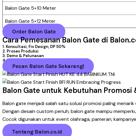
Balon Gate 5×10 Meter
Balon Gate 5×12 Meter
Order Balon Gate
Cara Pemesanan Balon Gate di Balon.c
1. Konsultasi, Fix Design, DP 50%
2. Proses Produksi
3. Demo & Pelunasan
4. Pengiriman
Pesan Balon Gate Sekarang!
Balon Gate untuk Kebutuhan Promosi &
Balon gate menjadi salah satu solusi promosi paling menarik u
Dengan desain custom penuh, balon gate mampu memperkua
Cocok digunakan untuk event olahraga, pameran, kampanye b
Tentang Balon.co.id