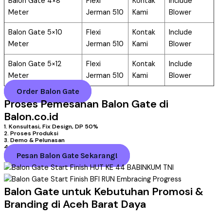
Balon Gate 4×8
Flexi
Kontak
Include
Meter
Jerman 510
Kami
Blower
Balon Gate 5×10
Flexi
Kontak
Include
Meter
Jerman 510
Kami
Blower
Balon Gate 5×12
Flexi
Kontak
Include
Meter
Jerman 510
Kami
Blower
Order Balon Gate
Proses Pemesanan Balon Gate di
Balon.co.id
1. Konsultasi, Fix Design, DP 50%
2. Proses Produksi
3. Demo & Pelunasan
4. Pengiriman
Pesan Balon Gate Sekarang!
Balon Gate untuk Kebutuhan Promosi &
Branding di Aceh Barat Daya