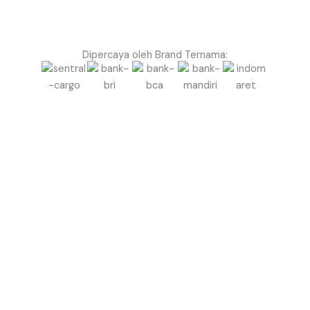
Dipercaya oleh Brand Ternama:
Mau Event di Tarakan Tampil Lebih Menonjol &
Berkelas dengan Balon Gate?
Jangan biarkan event Anda terlihat biasa saja.
Gunakan Balon Gate Profesional dari Balon.co.id
untuk menciptakan kesan megah, rapi, dan berkelas