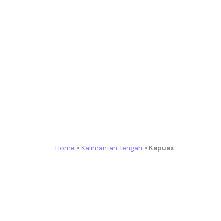
Vendor Balon Gate Kapuas Untuk Event Promo
Home
»
Kalimantan Tengah
»
Kapuas
Buat Event Makin Meriah, Penuh Atensi, dan Le
Menjadi vendor balon gate unggulan di Kapua
dengan hasil terbaik.