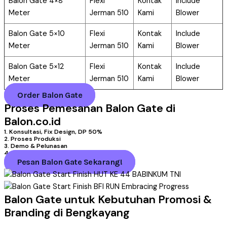
Balon Gate 4×8
Flexi
Kontak
Include
Meter
Jerman 510
Kami
Blower
Balon Gate 5×10
Flexi
Kontak
Include
Meter
Jerman 510
Kami
Blower
Balon Gate 5×12
Flexi
Kontak
Include
Meter
Jerman 510
Kami
Blower
Order Balon Gate
Proses Pemesanan Balon Gate di
Balon.co.id
1. Konsultasi, Fix Design, DP 50%
2. Proses Produksi
3. Demo & Pelunasan
4. Pengiriman
Pesan Balon Gate Sekarang!
Balon Gate untuk Kebutuhan Promosi &
Branding di Bengkayang