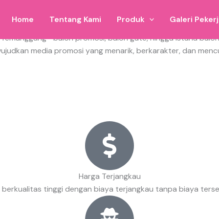
Home
Tentang Kami
Produk
Galeri Peker
al di Temanggung—balon promosi, balon gate, hingga istana ba
ujudkan media promosi yang menarik, berkarakter, dan mencu
Harga Terjangkau
berkualitas tinggi dengan biaya terjangkau tanpa biaya ter