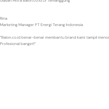
Ulasan Mitra Balon.co.id Di Temanggung
Rina
Marketing Manager PT Energi Terang Indonesia
“Balon.co.id benar-benar membantu brand kami tampil menonj
Profesional banget!”