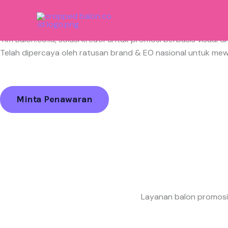
Skip
Vendor Balon Gate Event Promosi & Branding di Temanggung
to
Home
»
Jawa Tengah
»
Temanggung
content
Tim Balon.co.id, solusi kreatif untuk promosi berbasis visu
Telah dipercaya oleh ratusan brand & EO nasional untuk mew
Minta Penawaran
Layanan balon promosi 