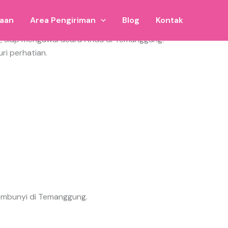
jaan
Area Pengiriman
Blog
Kontak
lon, siap mengawal acara Anda di Temanggung.
ri perhatian.
sembunyi di Temanggung.