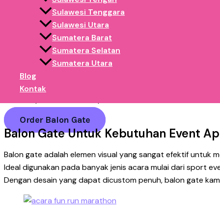
Sulawesi Tenggara
Gerbang masuk acara
Sulawesi Utara
Sumatera Barat
Area utama branding sponsor
Sumatera Selatan
Fungsinya bukan hanya sebagai dekorasi, tetapi sebagai:
Sumatera Utara
✅ Media branding yang langsung terlihat
Blog
✅ Penanda lokasi utama event
Kontak
✅ Pusat perhatian & foto peserta
Order Balon Gate
Balon Gate Untuk Kebutuhan Event Ap
Balon gate adalah elemen visual yang sangat efektif untuk 
Ideal digunakan pada banyak jenis acara mulai dari sport eve
Dengan desain yang dapat dicustom penuh, balon gate kami