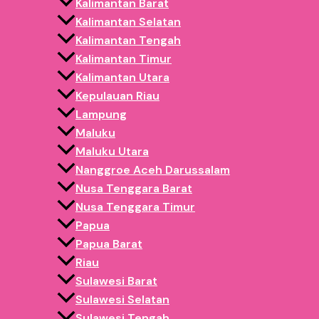
Kalimantan Barat
Kalimantan Selatan
Kalimantan Tengah
Kalimantan Timur
Kalimantan Utara
Kepulauan Riau
APA ITU BALON GATE?
Lampung
Maluku
Balon gate
adalah gerbang balon berukuran besar yang di
Maluku Utara
Event olahraga (lari, sepeda, fun run)
Nanggroe Aceh Darussalam
Nusa Tenggara Barat
Launching produk
Nusa Tenggara Timur
Papua
Grand opening toko / showroom
Papua Barat
Festival, pameran, dan acara instansi
Riau
Sulawesi Barat
Balon gate biasanya diletakkan di:
Sulawesi Selatan
Area
start – finish
Sulawesi Tengah