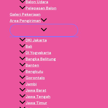
Balon Udara
✅ Dipercaya ratusan brand, EO & instansi.
Pelepasan Balon
Order Balon Gate
Galeri Pekerjaan
Area Pengiriman
DKI Jakarta
Bali
DI Yogyakarta
Bangka Belitung
Banten
Bengkulu
Gorontalo
Jambi
Jawa Barat
Jawa Tengah
Jawa Timur