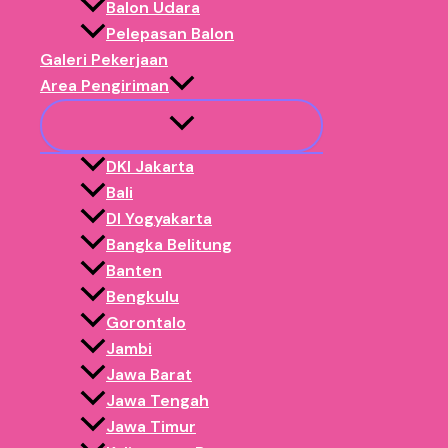
Istana Balon 3X4
Balon Udara
Pelepasan Balon
Galeri Pekerjaan
Area Pengiriman
Istana Balon 4X6
DKI Jakarta
Istana Balon 5X8
Bali
DI Yogyakarta
Bangka Belitung
Banten
Istana Balon 6X8
Bengkulu
Gorontalo
Jambi
Istana Balon 6X10
Jawa Barat
Jawa Tengah
Jawa Timur