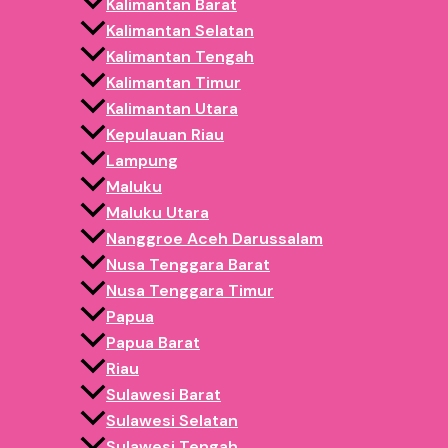
Kalimantan Barat
Istana Balon 7X10
Kalimantan Selatan
Kalimantan Tengah
Kalimantan Timur
Istana Balon 8X12
Kalimantan Utara
Kepulauan Riau
Lampung
Maluku
Istana Balon Ukuran Custom
Maluku Utara
Testimoni Klien
Nanggroe Aceh Darussalam
Nusa Tenggara Barat
Nusa Tenggara Timur
Papua
Rina
Papua Barat
Riau
Marketing Manager PT Energi Terang Indonesia
Sulawesi Barat
“Balon.co.id benar-benar membantu brand kami tampil menon
Sulawesi Selatan
waktu. Profesional banget!”
Sulawesi Tengah