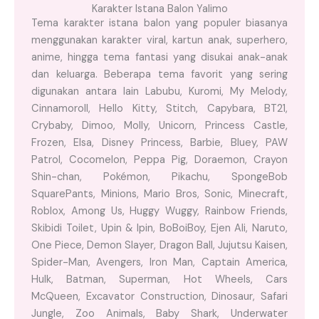
Karakter Istana Balon Yalimo
Tema karakter istana balon yang populer biasanya
menggunakan karakter viral, kartun anak, superhero,
anime, hingga tema fantasi yang disukai anak-anak
dan keluarga. Beberapa tema favorit yang sering
digunakan antara lain Labubu, Kuromi, My Melody,
Cinnamoroll, Hello Kitty, Stitch, Capybara, BT21,
Crybaby, Dimoo, Molly, Unicorn, Princess Castle,
Frozen, Elsa, Disney Princess, Barbie, Bluey, PAW
Patrol, Cocomelon, Peppa Pig, Doraemon, Crayon
Shin-chan, Pokémon, Pikachu, SpongeBob
SquarePants, Minions, Mario Bros, Sonic, Minecraft,
Roblox, Among Us, Huggy Wuggy, Rainbow Friends,
Skibidi Toilet, Upin & Ipin, BoBoiBoy, Ejen Ali, Naruto,
One Piece, Demon Slayer, Dragon Ball, Jujutsu Kaisen,
Spider-Man, Avengers, Iron Man, Captain America,
Hulk, Batman, Superman, Hot Wheels, Cars
McQueen, Excavator Construction, Dinosaur, Safari
Jungle, Zoo Animals, Baby Shark, Underwater