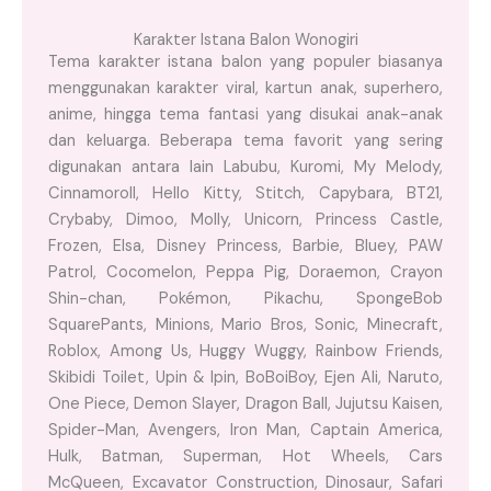
Karakter Istana Balon Wonogiri
Tema karakter istana balon yang populer biasanya
menggunakan karakter viral, kartun anak, superhero,
anime, hingga tema fantasi yang disukai anak-anak
dan keluarga. Beberapa tema favorit yang sering
digunakan antara lain Labubu, Kuromi, My Melody,
Cinnamoroll, Hello Kitty, Stitch, Capybara, BT21,
Crybaby, Dimoo, Molly, Unicorn, Princess Castle,
Frozen, Elsa, Disney Princess, Barbie, Bluey, PAW
Patrol, Cocomelon, Peppa Pig, Doraemon, Crayon
Shin-chan, Pokémon, Pikachu, SpongeBob
SquarePants, Minions, Mario Bros, Sonic, Minecraft,
Roblox, Among Us, Huggy Wuggy, Rainbow Friends,
Skibidi Toilet, Upin & Ipin, BoBoiBoy, Ejen Ali, Naruto,
One Piece, Demon Slayer, Dragon Ball, Jujutsu Kaisen,
Spider-Man, Avengers, Iron Man, Captain America,
Hulk, Batman, Superman, Hot Wheels, Cars
McQueen, Excavator Construction, Dinosaur, Safari