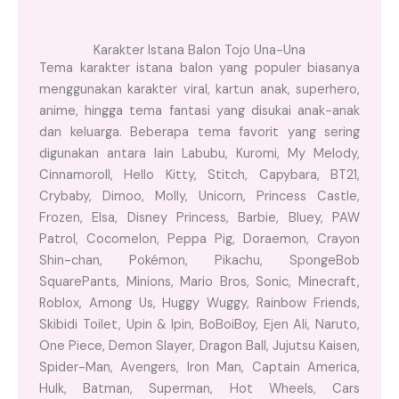
Karakter Istana Balon Tojo Una-Una
Tema karakter istana balon yang populer biasanya
menggunakan karakter viral, kartun anak, superhero,
anime, hingga tema fantasi yang disukai anak-anak
dan keluarga. Beberapa tema favorit yang sering
digunakan antara lain Labubu, Kuromi, My Melody,
Cinnamoroll, Hello Kitty, Stitch, Capybara, BT21,
Crybaby, Dimoo, Molly, Unicorn, Princess Castle,
Frozen, Elsa, Disney Princess, Barbie, Bluey, PAW
Patrol, Cocomelon, Peppa Pig, Doraemon, Crayon
Shin-chan, Pokémon, Pikachu, SpongeBob
SquarePants, Minions, Mario Bros, Sonic, Minecraft,
Roblox, Among Us, Huggy Wuggy, Rainbow Friends,
Skibidi Toilet, Upin & Ipin, BoBoiBoy, Ejen Ali, Naruto,
One Piece, Demon Slayer, Dragon Ball, Jujutsu Kaisen,
Spider-Man, Avengers, Iron Man, Captain America,
Hulk, Batman, Superman, Hot Wheels, Cars