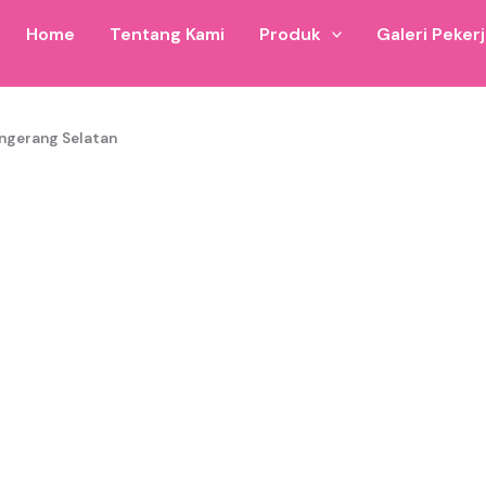
Home
Tentang Kami
Produk
Galeri Peker
Rental
angerang Selatan
 wilayah Istana Balon Tangerang Selatan dan sekitarnya. Bis
ersedia 6×8 hingga ukuran custom.