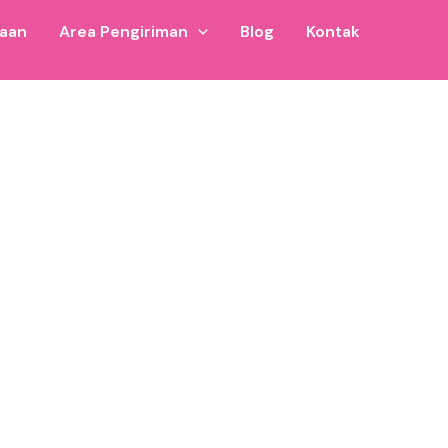
jaan
Area Pengiriman
Blog
Kontak
a digunakan untuk event hiburan anak di area