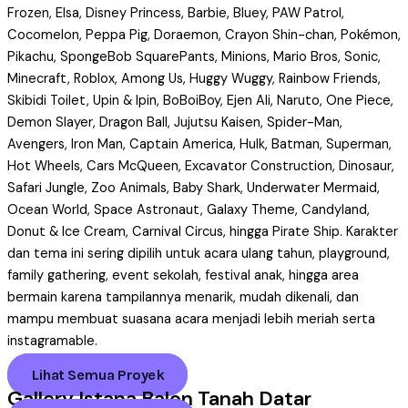
Frozen, Elsa, Disney Princess, Barbie, Bluey, PAW Patrol,
Cocomelon, Peppa Pig, Doraemon, Crayon Shin-chan, Pokémon,
Pikachu, SpongeBob SquarePants, Minions, Mario Bros, Sonic,
Minecraft, Roblox, Among Us, Huggy Wuggy, Rainbow Friends,
Skibidi Toilet, Upin & Ipin, BoBoiBoy, Ejen Ali, Naruto, One Piece,
Demon Slayer, Dragon Ball, Jujutsu Kaisen, Spider-Man,
Avengers, Iron Man, Captain America, Hulk, Batman, Superman,
Hot Wheels, Cars McQueen, Excavator Construction, Dinosaur,
Safari Jungle, Zoo Animals, Baby Shark, Underwater Mermaid,
Ocean World, Space Astronaut, Galaxy Theme, Candyland,
Donut & Ice Cream, Carnival Circus, hingga Pirate Ship. Karakter
dan tema ini sering dipilih untuk acara ulang tahun, playground,
family gathering, event sekolah, festival anak, hingga area
bermain karena tampilannya menarik, mudah dikenali, dan
mampu membuat suasana acara menjadi lebih meriah serta
instagramable.
Lihat Semua Proyek
Gallery Istana Balon Tanah Datar