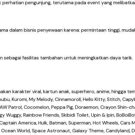
k perhatian pengunjung, terutama pada event yang melibatka
ma dalam bisnis penyewaan karena: permintaan tinggi, mudah
 sebagai fasilitas tambahan untuk meningkatkan daya tarik.
an karakter viral, kartun anak, superhero, anime, hingga tem
bu, Kuromi, My Melody, Cinnamoroll, Hello Kitty, Stitch, Capyb
uey, PAW Patrol, Cocomelon, Peppa Pig, Doraemon, Crayon Shin
y Wuggy, Rainbow Friends, Skibidi Toilet, Upin & Ipin, BoBoiBoy
n, Captain America, Hulk, Batman, Superman, Hot Wheels, Cars
, Ocean World, Space Astronaut, Galaxy Theme, Candyland, Don