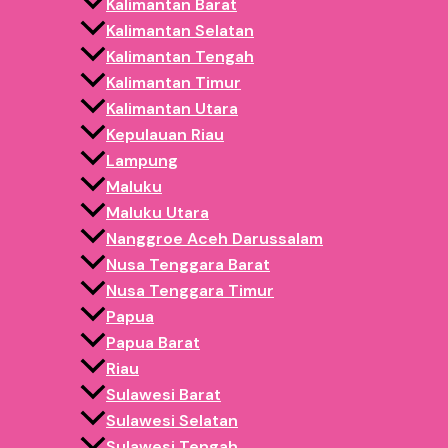
tiba dengan aman dan tepat waktu.
Kalimantan Barat
Kalimantan Selatan
Produksi Playground Inflatable Custo
Kalimantan Tengah
Kalimantan Timur
Selain ukuran standar, pelanggan juga dapat melakukan cus
Kalimantan Utara
lebih mencolok agar mudah menarik perhatian pengunjung di
Kepulauan Riau
Lampung
Custom dapat meliputi:
Maluku
Maluku Utara
Ukuran istana balon
Nanggroe Aceh Darussalam
Warna dominan
Nusa Tenggara Barat
Desain kastil
Nusa Tenggara Timur
Branding usaha
Papua
Permainan inflatable tambahan
Papua Barat
Dengan tampilan playground yang mencolok, usaha rental i
Riau
harian.
Sulawesi Barat
Sulawesi Selatan
Area Potensial untuk Usaha Playgroun
Sulawesi Tengah