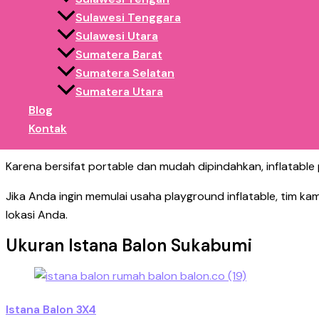
Sulawesi Tenggara
Istana balon sangat cocok digunakan di berbagai lokasi kera
Sulawesi Utara
Sumatera Barat
Car free day
Sumatera Selatan
lapangan publik
Sumatera Utara
event hiburan malam
Blog
Acara sekolah
Kontak
Festival UMKM
Karena bersifat portable dan mudah dipindahkan, inflatable 
Jika Anda ingin memulai usaha playground inflatable, tim ka
lokasi Anda.
Ukuran Istana Balon Sukabumi
Istana Balon 3X4