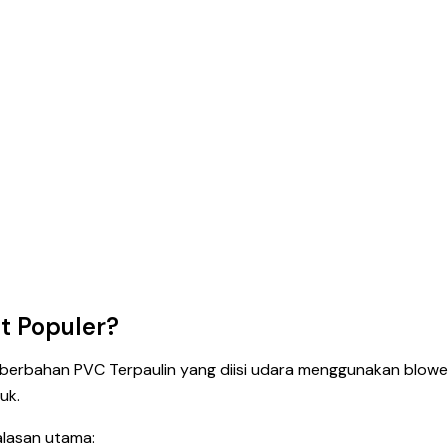
at Populer?
n berbahan PVC Terpaulin yang diisi udara menggunakan blow
uk.
alasan utama: