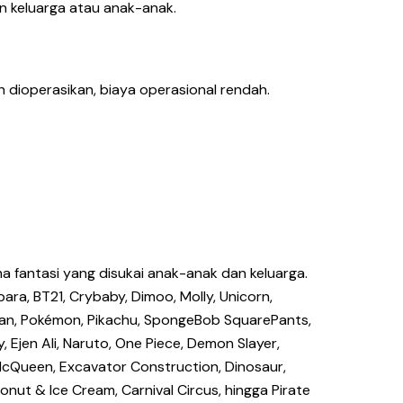
n keluarga atau anak-anak.
 dioperasikan, biaya operasional rendah.
a fantasi yang disukai anak-anak dan keluarga.
ara, BT21, Crybaby, Dimoo, Molly, Unicorn,
-chan, Pokémon, Pikachu, SpongeBob SquarePants,
, Ejen Ali, Naruto, One Piece, Demon Slayer,
 McQueen, Excavator Construction, Dinosaur,
ut & Ice Cream, Carnival Circus, hingga Pirate