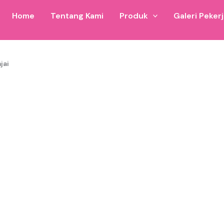
Home
Tentang Kami
Produk
Galeri Peker
jai
ana balon untuk wilayah Istana Balon Sinjai dan sekitarnya. 
lai dari 5×8 hingga ukuran custom.