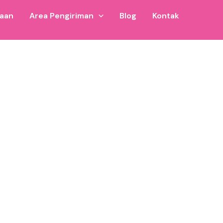
jaan
Area Pengiriman
Blog
Kontak
Bisa digunakan untuk usaha playground anak di