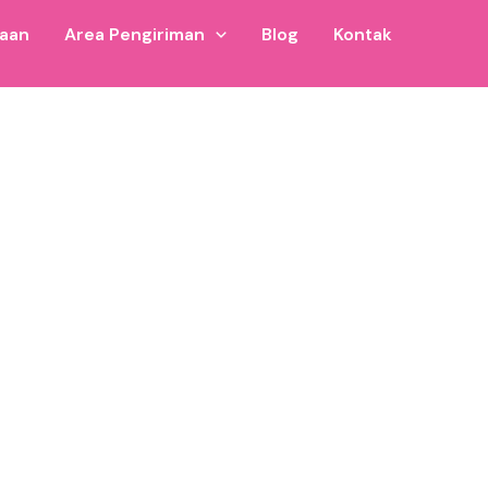
jaan
Area Pengiriman
Blog
Kontak
igunakan untuk usaha rental inflatable di area