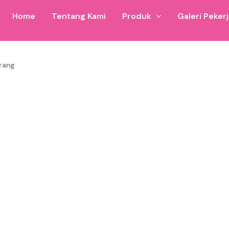
Home
Tentang Kami
Produk
Galeri Peker
erang
lon untuk wilayah Istana Balon Serang dan sekitarnya. Bisa d
rsedia 6×10 hingga ukuran custom.