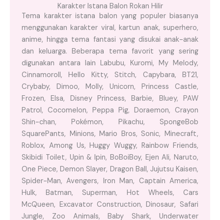
Karakter Istana Balon Rokan Hilir
Tema karakter istana balon yang populer biasanya
menggunakan karakter viral, kartun anak, superhero,
anime, hingga tema fantasi yang disukai anak-anak
dan keluarga. Beberapa tema favorit yang sering
digunakan antara lain Labubu, Kuromi, My Melody,
Cinnamoroll, Hello Kitty, Stitch, Capybara, BT21,
Crybaby, Dimoo, Molly, Unicorn, Princess Castle,
Frozen, Elsa, Disney Princess, Barbie, Bluey, PAW
Patrol, Cocomelon, Peppa Pig, Doraemon, Crayon
Shin-chan, Pokémon, Pikachu, SpongeBob
SquarePants, Minions, Mario Bros, Sonic, Minecraft,
Roblox, Among Us, Huggy Wuggy, Rainbow Friends,
Skibidi Toilet, Upin & Ipin, BoBoiBoy, Ejen Ali, Naruto,
One Piece, Demon Slayer, Dragon Ball, Jujutsu Kaisen,
Spider-Man, Avengers, Iron Man, Captain America,
Hulk, Batman, Superman, Hot Wheels, Cars
McQueen, Excavator Construction, Dinosaur, Safari
Jungle, Zoo Animals, Baby Shark, Underwater