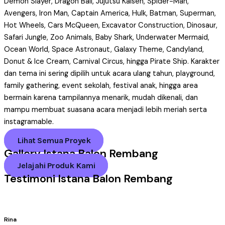
Demon Slayer, Dragon Ball, Jujutsu Kaisen, Spider-Man,
Avengers, Iron Man, Captain America, Hulk, Batman, Superman,
Hot Wheels, Cars McQueen, Excavator Construction, Dinosaur,
Safari Jungle, Zoo Animals, Baby Shark, Underwater Mermaid,
Ocean World, Space Astronaut, Galaxy Theme, Candyland,
Donut & Ice Cream, Carnival Circus, hingga Pirate Ship. Karakter
dan tema ini sering dipilih untuk acara ulang tahun, playground,
family gathering, event sekolah, festival anak, hingga area
bermain karena tampilannya menarik, mudah dikenali, dan
mampu membuat suasana acara menjadi lebih meriah serta
instagramable.
Lihat Semua Proyek
Gallery Istana Balon Rembang
Jelajahi Produk Kami
Testimoni Istana Balon Rembang
Rina