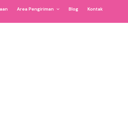
jaan
Area Pengiriman
Blog
Kontak
Cocok untuk usaha rental inflatable di area