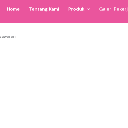
Home
Tentang Kami
Produk
Galeri Peker
esawaran
on untuk wilayah Istana Balon Pesawaran dan sekitarnya. 
 6×8 hingga ukuran custom.