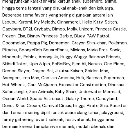
menggunakan karakter viral, kartun anak, superhero, anime,
hingga tema fantasi yang disukai anak-anak dan keluarga.
Beberapa tema favorit yang sering digunakan antara lain
Labubu, Kuromi, My Melody, Cinnamoroll, Hello Kitty, Stitch,
Capybara, BT21, Crybaby, Dimoo, Molly, Unicorn, Princess Castle,
Frozen, Elsa, Disney Princess, Barbie, Bluey, PAW Patrol,
Cocomelon, Peppa Pig, Doraemon, Crayon Shin-chan, Pokémon,
Pikachu, SpongeBob SquarePants, Minions, Mario Bros, Sonic,
Minecraft, Roblox, Among Us, Huggy Wuggy, Rainbow Friends,
Skibidi Toilet, Upin & Ipin, BoBoiBoy, Ejen Ali, Naruto, One Piece,
Demon Slayer, Dragon Ball, Jujutsu Kaisen, Spider-Man,
Avengers, Iron Man, Captain America, Hulk, Batman, Superman,
Hot Wheels, Cars McQueen, Excavator Construction, Dinosaur,
Safari Jungle, Zoo Animals, Baby Shark, Underwater Mermaid,
Ocean World, Space Astronaut, Galaxy Theme, Candyland,
Donut & Ice Cream, Carnival Circus, hingga Pirate Ship. Karakter
dan tema ini sering dipilih untuk acara ulang tahun, playground,
family gathering, event sekolah, festival anak, hingga area
bermain karena tampilannya menarik, mudah dikenali, dan