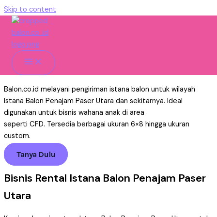
Skip to content
Istana Balon Penajam Paser
Utara Untuk Usaha Rental
Home
»
Istana Balon
»
Pengiriman
»
Istana Balon Penajam
Paser Utara
Balon.co.id melayani pengiriman istana balon untuk wilayah
Istana Balon Penajam Paser Utara dan sekitarnya. Ideal
digunakan untuk bisnis wahana anak di area
seperti CFD. Tersedia berbagai ukuran 6×8 hingga ukuran
custom.
Tanya Dulu
Bisnis Rental Istana Balon Penajam Paser
Utara